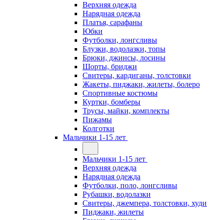
Верхняя одежда
Нарядная одежда
Платья, сарафаны
Юбки
Футболки, лонгсливы
Блузки, водолазки, топы
Брюки, джинсы, лосины
Шорты, бриджи
Свитеры, кардиганы, толстовки
Жакеты, пиджаки, жилеты, болеро
Спортивные костюмы
Куртки, бомберы
Трусы, майки, комплекты
Пижамы
Колготки
Мальчики 1-15 лет
Мальчики 1-15 лет
Верхняя одежда
Нарядная одежда
Футболки, поло, лонгсливы
Рубашки, водолазки
Свитеры, джемпера, толстовки, худи
Пиджаки, жилеты