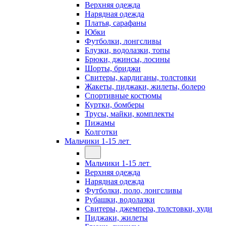
Верхняя одежда
Нарядная одежда
Платья, сарафаны
Юбки
Футболки, лонгсливы
Блузки, водолазки, топы
Брюки, джинсы, лосины
Шорты, бриджи
Свитеры, кардиганы, толстовки
Жакеты, пиджаки, жилеты, болеро
Спортивные костюмы
Куртки, бомберы
Трусы, майки, комплекты
Пижамы
Колготки
Мальчики 1-15 лет
Мальчики 1-15 лет
Верхняя одежда
Нарядная одежда
Футболки, поло, лонгсливы
Рубашки, водолазки
Свитеры, джемпера, толстовки, худи
Пиджаки, жилеты