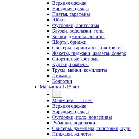
Верхняя одежда
Нарядная одежда
Платья, сарафаны
Юбки
Футболки, лонгсливы
Блузки, водолазки, топы
Брюки, джинсы, лосины
Шорты, бриджи
Свитеры, кардиганы, толстовки
Жакеты, пиджаки, жилеты, болеро
Спортивные костюмы
Куртки, бомберы
Трусы, майки, комплекты
Пижамы
Колготки
Мальчики 1-15 лет
Мальчики 1-15 лет
Верхняя одежда
Нарядная одежда
Футболки, поло, лонгсливы
Рубашки, водолазки
Свитеры, джемпера, толстовки, худи
Пиджаки, жилеты