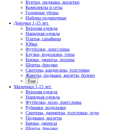
Куртки, пиджаки, жилетки
Комплекты и сеты
Головные уборы
Наборы подарочные
Девочки 1-15 лет
Верхняя одежда
Нарядная одежда
Платья, сарафаны
Юбки
Футболки, лонгсливы
Блузки, водолазки, топы
Брюки, джинсы, лосины
Шорты, бриджи
Свитеры, кардиганы, толстовки
Жакеты, пиджаки, жилеты, болеро
Еще
Мальчики 1-15 лет
Верхняя одежда
Нарядная одежда
Футболки, поло, лонгсливы
Рубашки, водолазки
Свитеры, джемпера, толстовки, худи
Пиджаки, жилеты
Брюки, джинсы
Шорты, бриджи